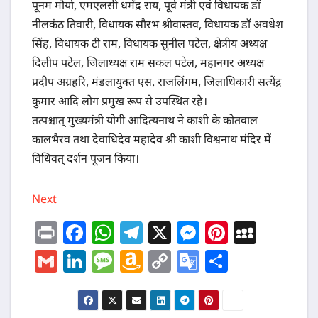
पूनम मौर्या, एमएलसी धर्मेंद्र राय, पूर्व मंत्री एवं विधायक डॉ
नीलकंठ तिवारी, विधायक सौरभ श्रीवास्तव, विधायक डॉ अवधेश
सिंह, विधायक टी राम, विधायक सुनील पटेल, क्षेत्रीय अध्यक्ष
दिलीप पटेल, जिलाध्यक्ष राम सकल पटेल, महानगर अध्यक्ष
प्रदीप अग्रहरि, मंडलायुक्त एस. राजलिंगम, जिलाधिकारी सत्येंद्र
कुमार आदि लोग प्रमुख रूप से उपस्थित रहे।
तत्पश्चात् मुख्यमंत्री योगी आदित्यनाथ ने काशी के कोतवाल
कालभैरव तथा देवाधिदेव महादेव श्री काशी विश्वनाथ मंदिर में
विधिवत् दर्शन पूजन किया।
Next
Pr
F
W
T
X
M
Pi
M
in
a
h
el
e
nt
y
G
Li
M
A
C
G
S
t
c
at
e
ss
er
S
m
n
e
m
o
o
h
e
s
g
e
e
p
ai
k
ss
a
p
o
ar