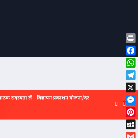
Print
Face
What
Tele
X
पाठक सदस्यता लें
विज्ञापन प्रकाशन योजना/दर
Mess
Pinte
MySp