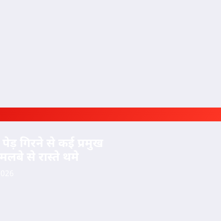
संसार
पेड़ गिरने से कई प्रमुख
अमेरिका
 मलबे से रास्ते थमे
के नॉर्थ
कैरोलिना
2026
में अंधाधुंध
गोलीबारी,
कई लोगों