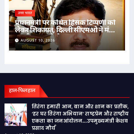
उत्तर भारत
प्रधानमंत्री पर कथित हिंसक टिप्पणी को
लेकर शिकायत, दिल्ली सीएमओ ने मंत्री
आशीष सूद को भेजा मामला
AUGUST 10, 2026
हाल-फिलहाल
तिरंगा हमारी आन, बान और शान का प्रतीक,
‘हर घर तिरंगा अभियान’ राष्ट्रप्रेम और राष्ट्रीय
एकता का जनआंदोलन….उपमुख्यमंत्री केशव
प्रसाद मौर्य