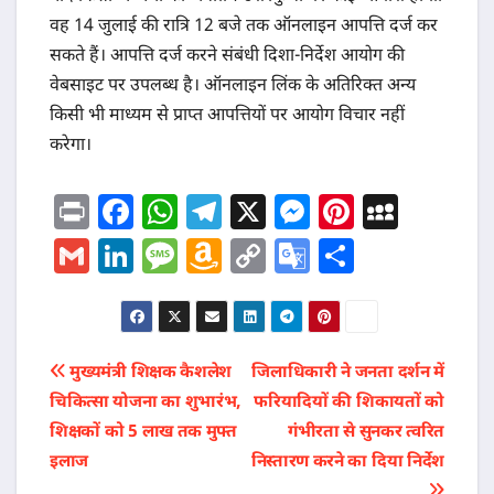
वह 14 जुलाई की रात्रि 12 बजे तक ऑनलाइन आपत्ति दर्ज कर
सकते हैं। आपत्ति दर्ज करने संबंधी दिशा-निर्देश आयोग की
वेबसाइट पर उपलब्ध है। ऑनलाइन लिंक के अतिरिक्त अन्य
किसी भी माध्यम से प्राप्त आपत्तियों पर आयोग विचार नहीं
करेगा।
Pr
F
W
T
X
M
Pi
M
in
a
h
el
e
nt
y
G
Li
M
A
C
G
S
t
c
at
e
ss
er
S
m
n
e
m
o
o
h
e
s
g
e
e
p
ai
k
ss
a
p
o
ar
b
A
ra
n
st
a
l
e
a
z
y
gl
e
Post
मुख्यमंत्री शिक्षक कैशलेश
जिलाधिकारी ने जनता दर्शन में
o
p
m
g
c
dI
g
o
Li
e
चिकित्सा योजना का शुभारंभ,
फरियादियों की शिकायतों को
o
p
er
e
navigation
n
e
n
n
Tr
शिक्षकों को 5 लाख तक मुफ्त
गंभीरता से सुनकर त्वरित
k
W
k
a
इलाज
निस्तारण करने का दिया निर्देश