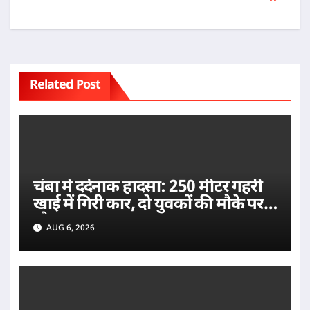
is
n
h
sl
Li
at
st
e
Related Post
चंबा में दर्दनाक हादसा: 250 मीटर गहरी
खाई में गिरी कार, दो युवकों की मौके पर
मौत
AUG 6, 2026