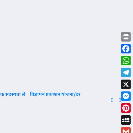
Print
Face
What
Tele
X
क सदस्यता लें
विज्ञापन प्रकाशन योजना/दर
Mess
Pinte
MySp