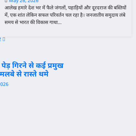
May 26, 2026
आलेख हमारे देश भर में फैले जंगलों, पहाड़ियों और दूरदराज की बस्तियों
में, एक शांत लेकिन सफल परिवर्तन चल रहा है। जनजातीय समुदाय लंबे
समय से भारत की विकास गाथा…
osts
2
agination
संसार
पेड़ गिरने से कई प्रमुख
अमेरिका
 मलबे से रास्ते थमे
के नॉर्थ
कैरोलिना
2026
में अंधाधुंध
गोलीबारी,
कई लोगों
की मौत
August 6,
2026