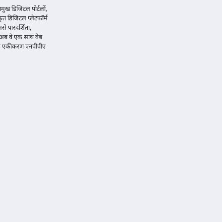
रमुख डिजिटल पोर्टलों,
त डिजिटल प्लेटफॉर्म
े पारदर्शिता,
 अब वे एक साथ वेब
। यह एकीकरण एनपीपीए