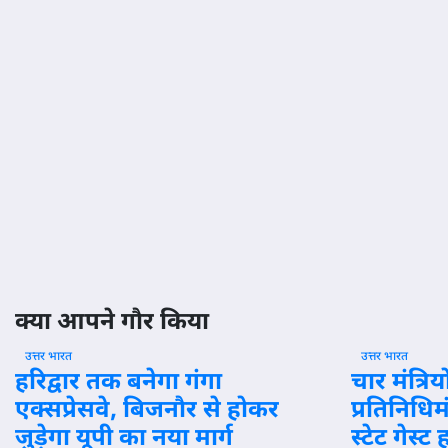
जरूरतमंद
एक्शन:
बच्चों की
नियमों के
सुरक्षा के
उल्लंघन
लिए
पर पिछले
एकीकृत
दो वर्षों में
पहल
50 OTT
प्लेटफॉर्म
Jul 22, 2026
बंद
Jul 22, 202
क्या आपने गौर किया
उत्तर भारत
उत्तर भारत
हरिद्वार तक बनेगा गंगा
चार मंत्रिय
एक्सप्रेसवे, बिजनौर से होकर
प्रतिनिधिम
जुड़ेगा यूपी का नया मार्ग
स्टेट गेस्