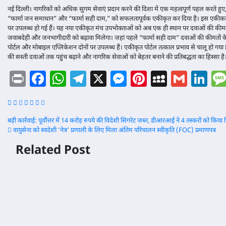
नई दिल्ली। नागरिकों को अधिक सुगम सेवाएं प्रदान करने की दिशा में एक महत्वपूर्ण पहल करते हुए, र
“फार्मा जन समाधान” और “फार्मा सही दाम,” को सफलतापूर्वक एकीकृत कर दिया है। इस एकीक
पर उपलब्ध हो गई हैं। यह नया एकीकृत मंच उपभोक्ताओं को अब एक ही स्थान पर दवाओं की कीमतों
जवाबदेही और जनभागीदारी को बढ़ावा मिलेगा। जहां पहले “फार्मा सही दाम” दवाओं की कीमतों
पोर्टल और मोबाइल एप्लिकेशन दोनों पर उपलब्ध हैं। एकीकृत पोर्टल तत्काल प्रभाव से चालू ह
की सस्ती दवाओं तक पहुंच बढ़ाने और नागरिक सेवाओं को बेहतर बनाने की प्रतिबद्धता का हिस्सा है
Print
Facebook
WhatsApp
Telegram
X
Messenger
Pinterest
MySpac
Gmai
Li
Post
बड़ी कार्रवाई: पूर्वोत्तर में 14 करोड़ रुपये की विदेशी सिगरेट जब्त, डीआरआई ने 4 तस्करों को किया 
वायुसेना को स्वदेशी ‘नेत्र’ प्रणाली के लिए मिला अंतिम परिचालन स्वीकृति (FOC) प्रमाणपत्र
navigation
Related Post
मिशन
अश्लील
वात्सल्य
कंटेंट के
पोर्टल:
खिलाफ
लापता
सरकार क
और
बड़ा