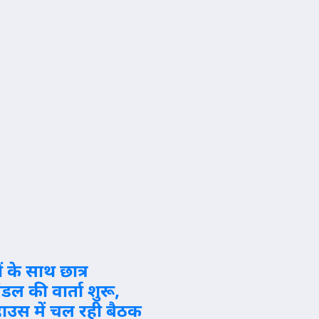
के लिए
स्पाइसजेट
पर लगा
₹1 लाख
का जुर्माना
Jul 18, 2026
6
उत्तर भारत
ों के साथ छात्र
आईआईटी
ंडल की वार्ता शुरू,
दिल्ली का
ट हाउस में चल रही बैठक
दीक्षांत