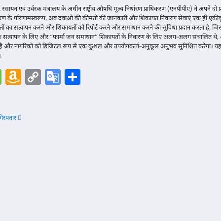
सायन एवं उर्वरक मंत्रालय के अधीन राष्ट्रीय औषधि मूल्य निर्धारण प्राधिकरण (एनपीपीए) ने अपने दो प्
रण के परिणामस्वरूप, अब दवाओं की कीमतों की जानकारी और शिकायत निवारण सेवाएं एक ही एकीकृ
 का सत्यापन करने और शिकायतों को रिपोर्ट करने और समाधान करने की सुविधा प्रदान करता है, जिसस
 के सत्यापन के लिए और “फार्मा जन समाधान” शिकायतों के निवारण के लिए अलग-अलग संचालित थे,
ो गया है और नागरिकों को डिजिटल रूप से एक कुशल और उपयोगकर्ता-अनुकूल अनुभव सुनिश्चित करेगा
।
e
l
nkedIn
Message
Amazon
Copy
Google
Share
Wish
Link
Translate
List
गिरफ्तार
फ्लाइट
बुकिंग पर
‘डार्क
ा
पैटर्न्स’ के
इस्तेमाल